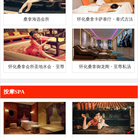
桑拿海选会所
怀化桑拿卡萨泰疗・泰式古法
SPA 会所-正宗泰式 SPA 天
怀化桑拿会所圣地水会・至尊
怀化桑拿御龙阁・至尊私汤
养生会馆—高端水疗 SPA 标
SPA 会所-男士私汤 SPA 天花
按摩SPA