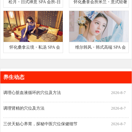
松月・日式禅意 SPA 会所-日
怀化桑拿会所米兰・意式轻奢
式禅意秘境，1188 元松月至
SPA 会所-意式轻奢商务标杆
怀化桑拿云境・私汤 SPA 会
维尔韩风・韩式高端 SPA 会
所-新中式私汤秘境，1388 元
所-韩式 SPA 标杆，1088 元皇
养生动态
调理心脏血液循环的穴位及方法
2026-8-7
调理肾精的穴位及方法
2026-8-7
三伏天贴心养胃，探秘中医穴位保健细节
2026-8-7