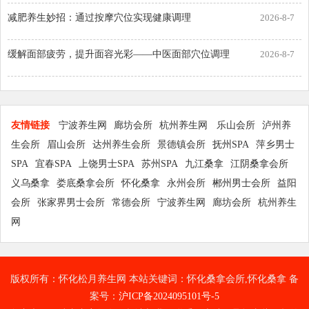
减肥养生妙招：通过按摩穴位实现健康调理
2026-8-7
缓解面部疲劳，提升面容光彩——中医面部穴位调理
2026-8-7
友情链接
宁波养生网
廊坊会所
杭州养生网
乐山会所
泸州养
生会所
眉山会所
达州养生会所
景德镇会所
抚州SPA
萍乡男士
SPA
宜春SPA
上饶男士SPA
苏州SPA
九江桑拿
江阴桑拿会所
义乌桑拿
娄底桑拿会所
怀化桑拿
永州会所
郴州男士会所
益阳
会所
张家界男士会所
常德会所
宁波养生网
廊坊会所
杭州养生
网
版权所有：怀化松月养生网 本站关键词：怀化桑拿会所,怀化桑拿 备
案号：
沪ICP备2024095101号-5